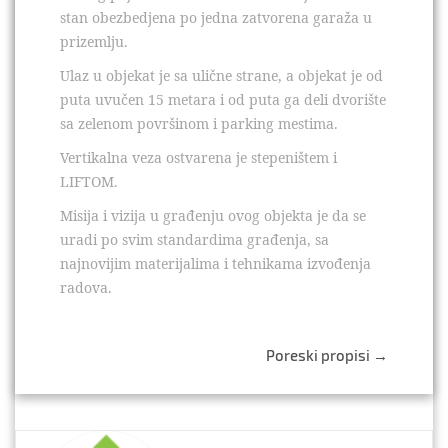
stan obezbedjena po jedna zatvorena garaža u
prizemlju.
Ulaz u objekat je sa ulične strane, a objekat je od
puta uvučen 15 metara i od puta ga deli dvorište
sa zelenom površinom i parking mestima.
Vertikalna veza ostvarena je stepeništem i
LIFTOM.
Misija i vizija u građenju ovog objekta je da se
uradi po svim standardima građenja, sa
najnovijim materijalima i tehnikama izvođenja
radova.
Poreski propisi
→