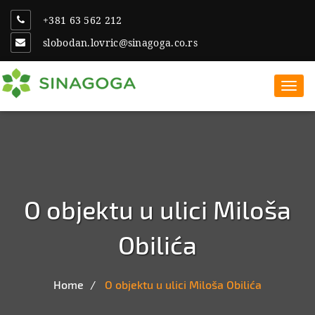
+381 63 562 212
slobodan.lovric@sinagoga.co.rs
Toggl
navig
Prodaja stanova Sombor
Stanovi Sinagoga doo
Sombor
O objektu u ulici Miloša
Obilića
Home
O objektu u ulici Miloša Obilića