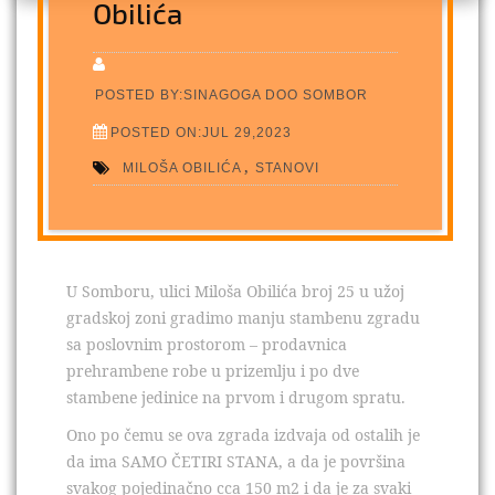
Obilića
POSTED BY:SINAGOGA DOO SOMBOR
POSTED ON:JUL 29,2023
,
MILOŠA OBILIĆA
STANOVI
U Somboru, ulici Miloša Obilića broj 25 u užoj
gradskoj zoni gradimo manju stambenu zgradu
sa poslovnim prostorom – prodavnica
prehrambene robe u prizemlju i po dve
stambene jedinice na prvom i drugom spratu.
Ono po čemu se ova zgrada izdvaja od ostalih je
da ima SAMO ČETIRI STANA, a da je površina
svakog pojedinačno cca 150 m2 i da je za svaki